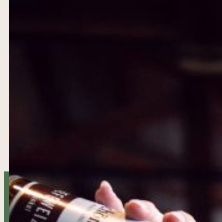
FRISCH, SAISONAL UND MIT LIEBE ZUBEREITET – S
KÜCHE TRIFFT AUF ECHTE BIERKULTUR IN GEMÜTLI
ATMOSPHÄRE.
SPEISSEKARTE
GETRÄNKEKARTE
BRUNCH IM BRAUHAUS