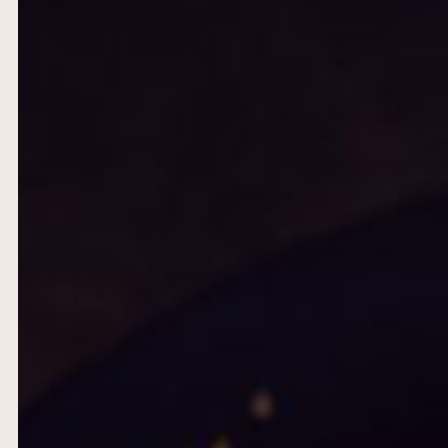
FRISCH, SAISONAL UND MIT LIEBE ZUBEREITET – E
SCHWÄBISCHE SPEZIALITÄTEN UND DEFTIGE KLASSI
GEMÜTLICHER ATMOSPHÄRE.