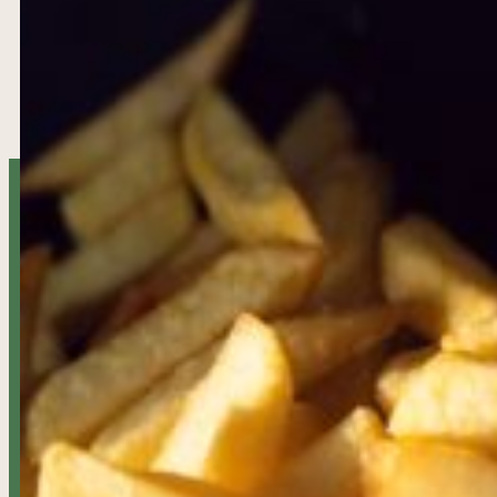
SPEISEKARTE
ÖFFNUNGSZEITEN
ZUR TAGESKARTE
Täglich 11.00 – 24.00 Uhr
Fr. und Sa. 11.00 – 01.00 Uhr
Brauhaus:
Durchgehend geöffnet, Küchenzeiten So. bis Do von 11.30 Uhr
Terrasse:
Saisonal von April bis Oktober
JETZT RESERVIEREN