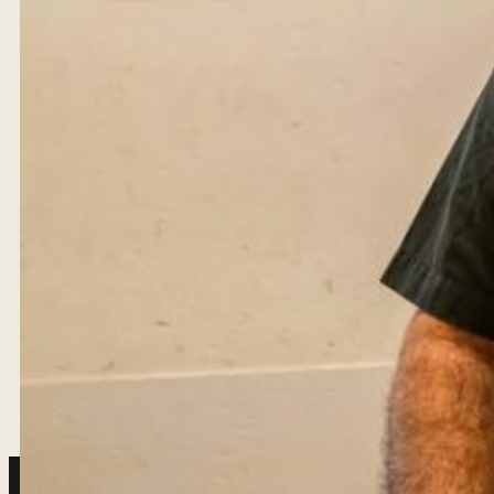
Unsere Location
Zentrale Lage und regionale Spezialitäten – genieße schwäbisc
LOCATION ANSEHEN
JETZT RESERVIEREN