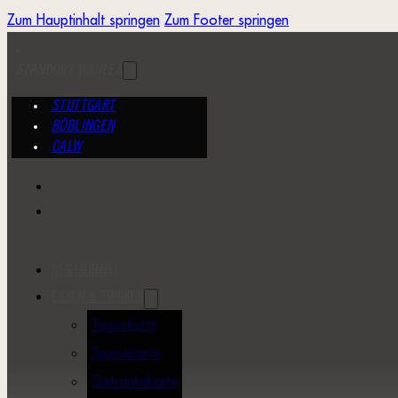
Zum Hauptinhalt springen
Zum Footer springen
STANDORT WÄHLEN
STUTTGART
BÖBLINGEN
CALW
RESTAURANT
ESSEN & TRINKEN
Tageskarte
Speisekarte
Getränkekarte