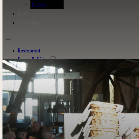
Brunch
NEWS
GUTSCHEINE
Restaurant
Essen & Trinken
Tageskarte
Speisekarte
Getränkekarte
Brunch
News
Gutscheine